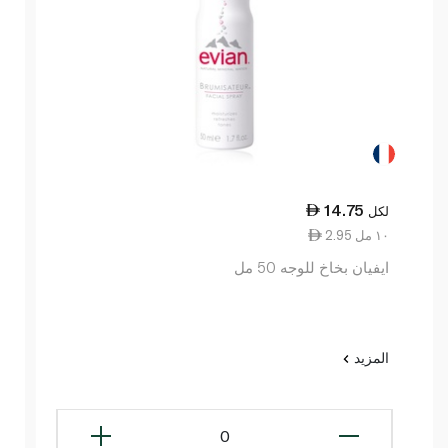
14.75
لكل
2.95 ١٠ مل
ايفيان بخاخ للوجه 50 مل
المزيد
0