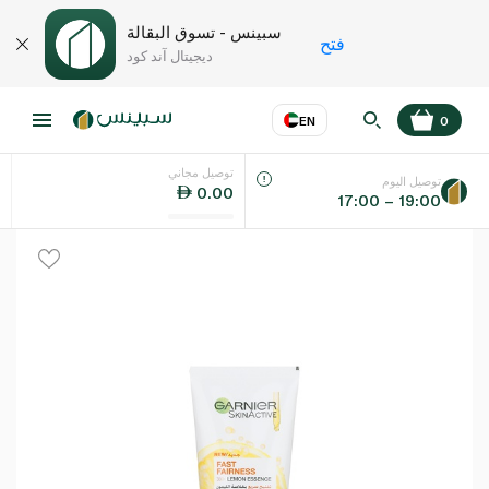
سبينس - تسوق البقالة
فتح
ديجيتال آند كود
EN
0
توصيل مجاني
عر
EN
اللغة
توصيل اليوم
0.00
17:00 – 19:00
UAE
KSA