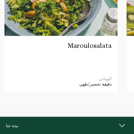
Maroulosalata
اليوناني
دقيقة
تحضير/طهي
نبذة عنا