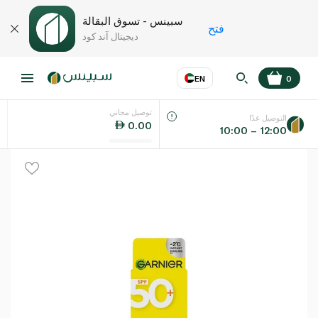
سبينس - تسوق البقالة
فتح
ديجيتال آند كود
EN
0
توصيل مجاني
عر
EN
اللغة
التوصيل غدًا
0.00
10:00 – 12:00
UAE
KSA