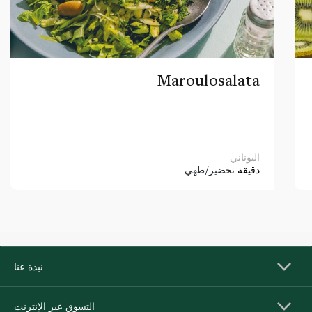
Maroulosalata
اليوناني
دقيقة
تحضير/طهي
نبذة عنا
التسوق عبر الإنترنت