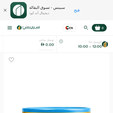
سبينس - تسوق البقالة
فتح
ديجيتال آند كود
EN
0
توصيل مجاني
عر
EN
اللغة
التوصيل غدًا
0.00
10:00 – 12:00
UAE
KSA