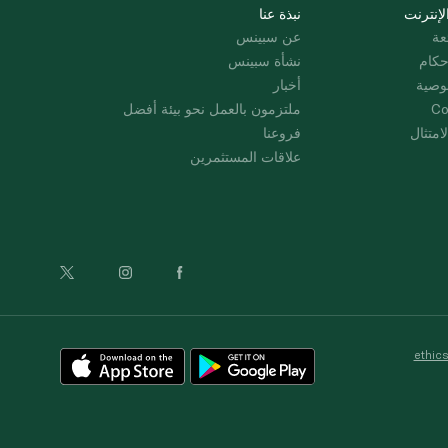
لإنترنت
نبذة عنا
عة
عن سبينس
حكام
نشأة سبينس
وصية
أخبار
Co
ملتزمون بالعمل نحو بيئة أفضل
امتثال
فروعنا
علاقات المستثمرين
ethic