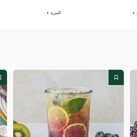
د
المزيد