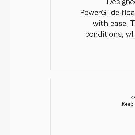
Designed
PowerGlide floa
with ease. 
conditions, wh
ت
Keep o