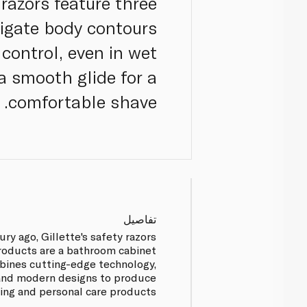
razors feature three
igate body contours
control, even in wet
 a smooth glide for a
comfortable shave.
تفاصيل
ry ago, Gillette's safety razors
roducts are a bathroom cabinet
mbines cutting-edge technology,
 and modern designs to produce
ving and personal care products.