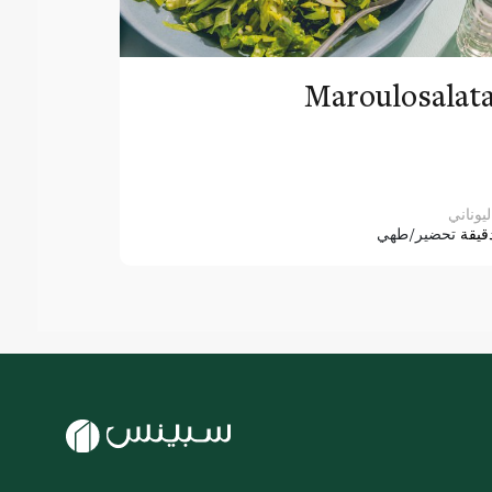
Maroulosalat
ليوناني
قيقة
تحضير/طهي