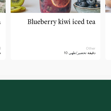
a
Blueberry kiwi iced tea
Other
ا
10 دقيقة
تحضير/طهي
د