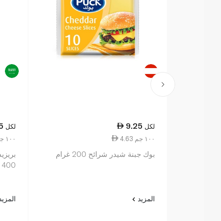
5
9.25
لكل
لكل
4.63 ١٠٠ جم
9.81 ١٠٠ جم
بوك جبنة شيدر شرائح 200 غرام
بريزيد
400 غرام
المزيد
المزي