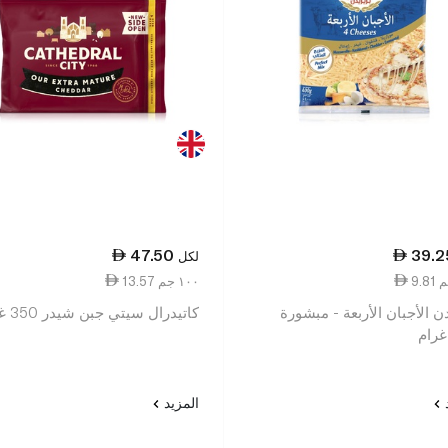
47.50
39.2
لكل
13.57 ١٠٠ جم
ن الأجبان الأربعة - مبشورة
كاتيدرال سيتي جبن شيدر 350 غرام
د
المزيد