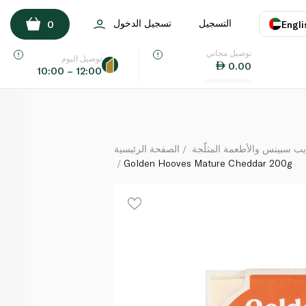
Golden Hooves Mature Cheddar 200g
التسجيل
تسجيل الدخول
0
Engli
لكل
توصيل مجاني
اللغة
E
توصيل اليوم
0.00
10:00 – 12:00
UAE
KSA
يب سبينس والأطعمة المثلّجة
الصفحة الرئيسية
Golden Hooves Mature Cheddar 200g