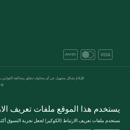
للإبلاغ بشكل مجهول عن أي مخاوف تتعلق بمخالفة القوانين وال
© 2020-2026 سبينس. كل الحقوق محفو
يستخدم هذا الموقع ملفات تعريف الارت
نستخدم ملفات تعريف الارتباط (الكوكيز) لجعل تجربة التسوق أك