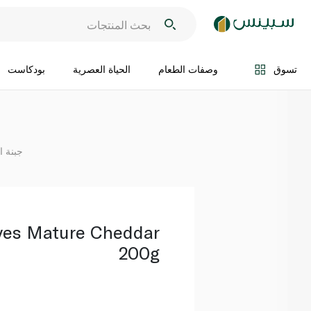
اضف الى السلة
تسوق
وصفات الطعام
الحياة العصرية
بودكاست
جبنة ا
ves Mature Cheddar
200g