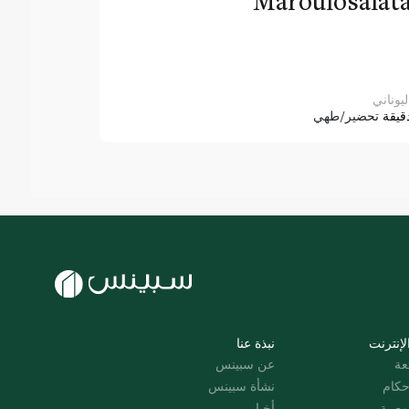
Maroulosalat
ليوناني
قيقة
تحضير/طهي
لإنترنت
نبذة عنا
عة
عن سبينس
حكام
نشأة سبينس
وصية
أخبار