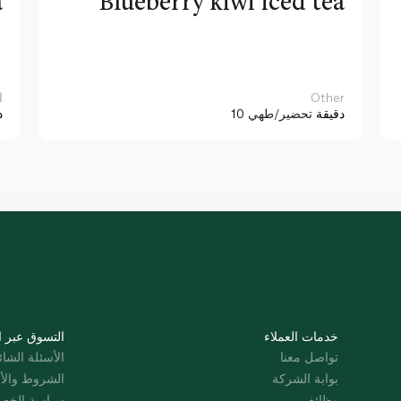
a
Blueberry kiwi iced tea
Other
ا
10 دقيقة
تحضير/طهي
د
خدمات العملاء
التسوق عبر ا
تواصل معنا
الأسئلة الشائ
بوابة الشركة
الشروط والأ
وظائف
سياسة الخص