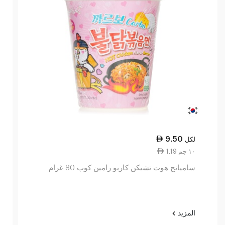
9.50
لكل
1.19 ١٠ جم
ساميانج هوت تشيكن كاربو رامين كوب 80 غرام
المزيد