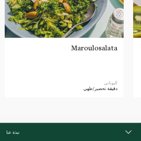
Maroulosalata
اليوناني
دقيقة
تحضير/طهي
نبذة عنا