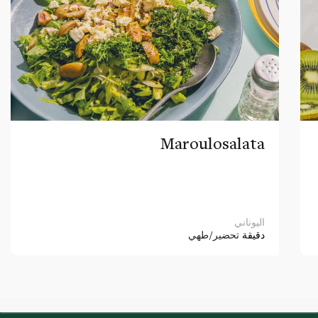
Maroulosalata
اليوناني
دقيقة
تحضير/طهي