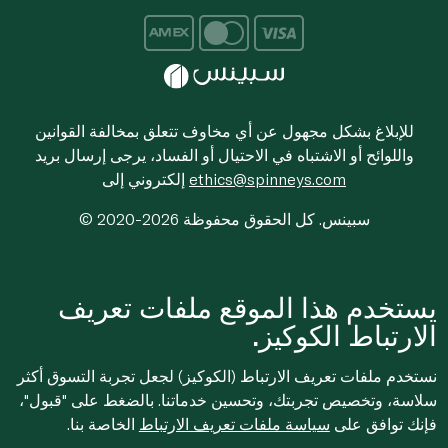
للإبلاغ بشكل مجهول عن أي مخاوف تتعلق بمخالفة القوانين
واللوائح أو الاشتباه في الاحتيال أو الفساد، يرجى إرسال بريد
ethics@spinneys.com
إلكتروني إلى
© 2020-2026 سبينس. كل الحقوق محفوظة
يستخدم هذا الموقع ملفات تعريف
الارتباط الكوكيز.
نستخدم ملفات تعريف الارتباط (الكوكيز) لجعل تجربة التسوق أكثر
سلاسة، وتخصيص تجربتك، وتحسين خدماتنا. بالضغط على "قبول"،
فإنك توافق على
سياسة ملفات تعريف الارتباط
الخاصة بنا.