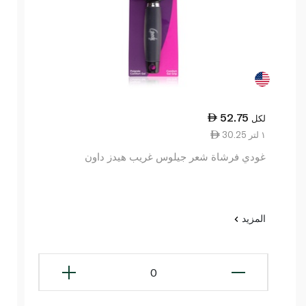
52.75
لكل
30.25 ١ لتر
غودي فرشاة شعر جيلوس غريب هيدز داون
المزيد
0