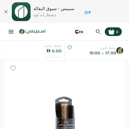
سبينس - تسوق البقالة
فتح
ديجيتال آند كود
EN
0
توصيل مجاني
عر
EN
اللغة
توصيل اليوم
0.00
15:00 – 17:00
UAE
KSA