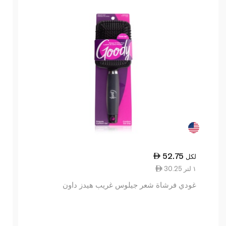
52.75
لكل
30.25 ١ لتر
غودي فرشاة شعر جيلوس غريب هيدز داون