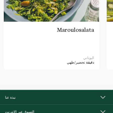
Maroulosalata
اليوناني
دقيقة
تحضير/طهي
نبذة عنا
التسوق عبر الإنترنت