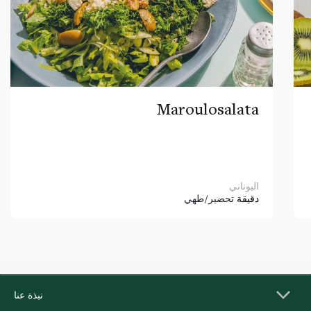
Maroulosalata
اليوناني
دقيقة
تحضير/طهي
نبذة عنا