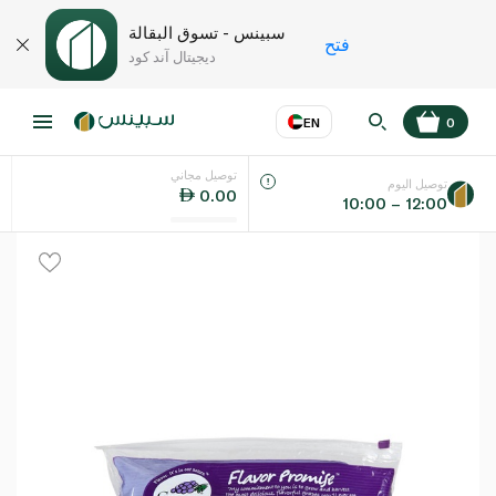
سبينس - تسوق البقالة
فتح
ديجيتال آند كود
EN
0
توصيل مجاني
عر
EN
اللغة
توصيل اليوم
0.00
10:00 – 12:00
UAE
KSA