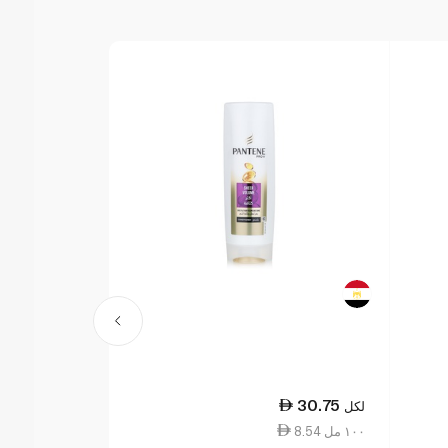
13.75
30.75
لكل
لكل
8.54 ١٠٠ مل
2.75 ١٠ جم