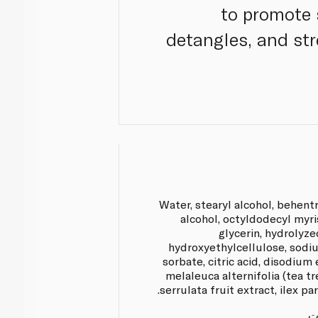
to promote 
detangles, and str
Water, stearyl alcohol, behent
alcohol, octyldodecyl myri
glycerin, hydrolyze
hydroxyethylcellulose, sod
sorbate, citric acid, disodium
melaleuca alternifolia (tea tr
serrulata fruit extract, ilex pa
ت