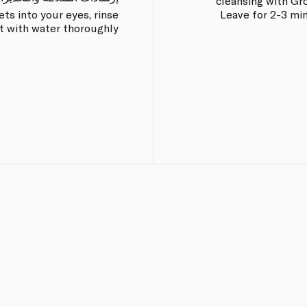
cleansing with G
ts into your eyes, rinse
Leave for 2-3 mi
t with water thoroughly.