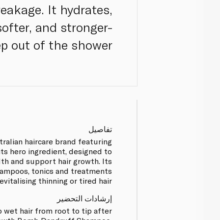
eakage. It hydrates,
ofter, and stronger-
ep out of the shower.
تفاصيل
ralian haircare brand featuring
its hero ingredient, designed to
th and support hair growth. Its
hampoos, tonics and treatments
vitalising thinning or tired hair.
إرشادات التحضير
 wet hair from root to tip after