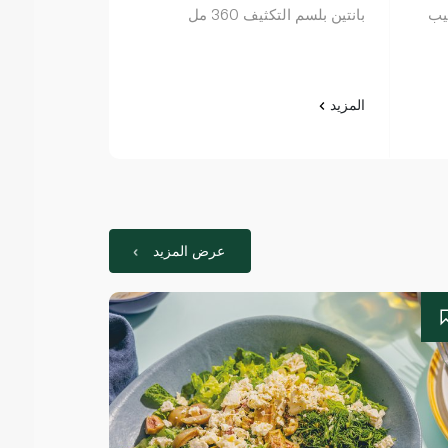
ليب
بانتين بلسم التكثيف 360 مل
هاسك زيت الم
بعمق 50 غرام
المزيد
المزيد
عرض المزيد