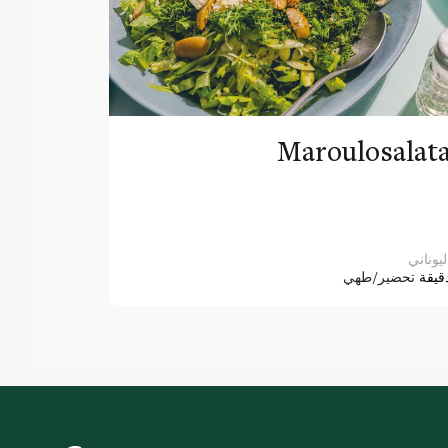
Maroulosalat
ليوناني
قيقة
تحضير/طهي