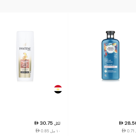
30.75
28.5
لكل
0.85 ١٠ مل