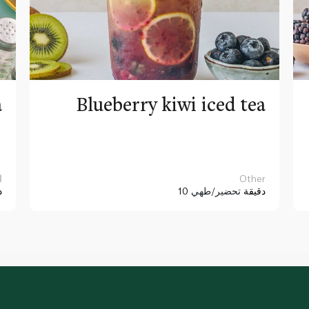
a
Blueberry kiwi iced tea
Other
ا
10 دقيقة
تحضير/طهي
د