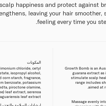
scalp happiness and protect against br
engthens, leaving your hair smoother, s
feeling every time you st
المكونات
rimonium chloride, cetyl
Growth Bomb is an Aust
state, isopropyl alcohol,
guarana extract as 
d corn starch, fragrance,
stimulate scalp heal
ium benzoate, potassium
range includes s
 edta, piroctone olamine,
aimed at re
ee) leaf extract, serenoa
raguariensis leaf extract.
Massage evenly into
إرشادات السلامة والتحذيرا