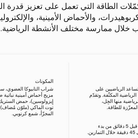
مكمّلات الطاقة التي تعمل على تعزيز قدرة ال
الكربوهيدرات، والأحماض الأمينية، والإلكتر
ب خلال ممارسة مختلف الأنشطة الرياضية.
المكونات
تساعد الرياضيين على
شراب التابيوكا العضوي، سك
رياضية المكثّفة. وتقدّم
مزيج أحماض أمينية نباتية 
لرياضية منها الجِل،
إِيزولوسين)، حمض الستريك،
معزّزة للطاقة.
توت الماكي (ملوّن مُضاف)، 
المجزّأ، شمع كرنوبي.
يجب تناول قطعة واحدة من الحلوى قبل 5 دقائق من بدء