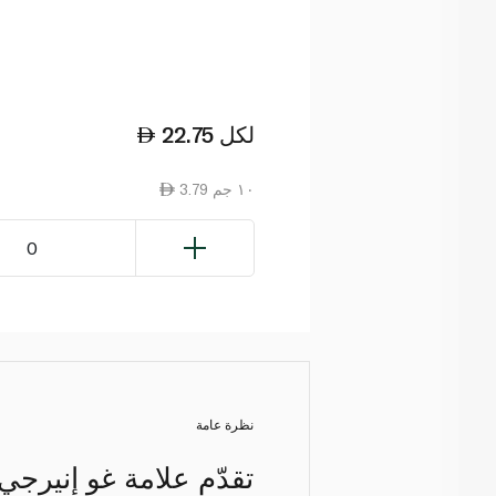
لكل
22.75
3.79 ١٠ جم
0
نظرة عامة
تقدّم علامة غو إنيرجي 