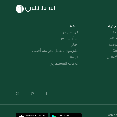
لإنترنت
نبذة عنا
عة
عن سبينس
حكام
نشأة سبينس
وصية
أخبار
Co
ملتزمون بالعمل نحو بيئة أفضل
امتثال
فروعنا
علاقات المستثمرين
ethic