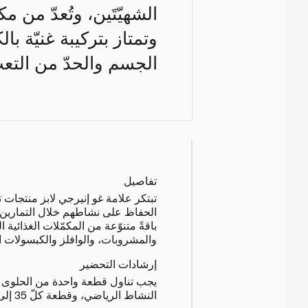
الشهيّتَين، وتُعدّ من 
وتمتاز بتركيبة غنيّة ب
الجسم والحدّ من التع
تفاصيل
تبتكر علامة غو إنيرجي لابز منتجات 
الحفاظ على نشاطهم خلال التمارين ال
باقةً متنوّعة من المكمّلات الغذائية ا
والمشروبات، والوافلز والكبسولات ال
إرشادات التحضير
النشاط الرياضي، وقطعة كلّ 35 إلى 45 دقيقة خلال التمارين.