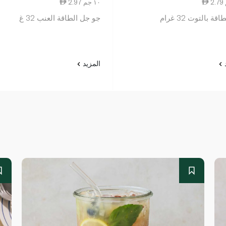
2.97 ١٠ جم
قة بالتوت 32 غرام
جو جل الطاقة العنب 32 غ
د
المزيد