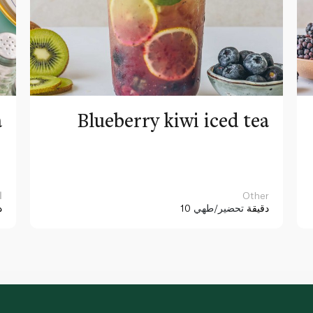
a
Blueberry kiwi iced tea
Other
ا
10 دقيقة
تحضير/طهي
د