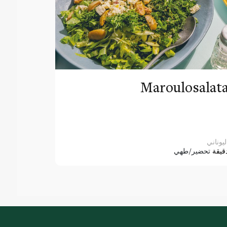
Maroulosalat
ليوناني
قيقة
تحضير/طهي