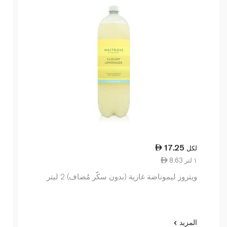
17.25
لكل
8.63 ١ لتر
ويتروز ليموناضة غازية (بدون سكّر مُضاف) 2 ليتر
المزيد