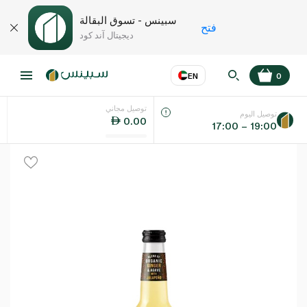
سبينس - تسوق البقالة
فتح
ديجيتال آند كود
EN
0
توصيل مجاني
عر
EN
اللغة
توصيل اليوم
0.00
17:00 – 19:00
UAE
KSA