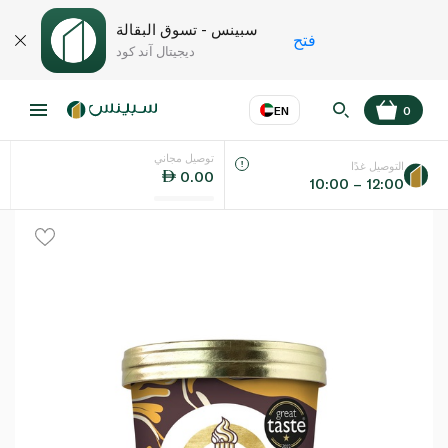
سبينس - تسوق البقالة
فتح
ديجيتال آند كود
EN
0
توصيل مجاني
عر
EN
اللغة
التوصيل غدًا
0.00
10:00 – 12:00
UAE
KSA