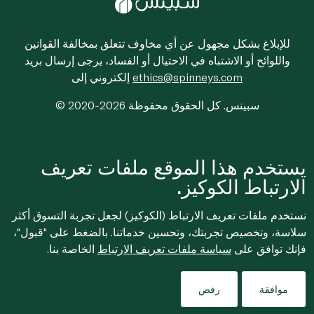
للإبلاغ بشكل مجهول عن أي مخاوف تتعلق بمخالفة القوانين
واللوائح أو الاشتباه في الاحتيال أو الفساد، يرجى إرسال بريد
ethics@spinneys.com
إلكتروني إلى
© 2020-2026 سبينس. كل الحقوق محفوظة
يستخدم هذا الموقع ملفات تعريف
الارتباط الكوكيز.
نستخدم ملفات تعريف الارتباط (الكوكيز) لجعل تجربة التسوق أكثر
سلاسة، وتخصيص تجربتك، وتحسين خدماتنا. بالضغط على "قبول"،
فإنك توافق على
سياسة ملفات تعريف الارتباط
الخاصة بنا.
موافقة
رفض