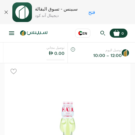
سبينس - تسوق البقالة
فتح
ديجيتال آند كود
EN
0
توصيل مجاني
عر
EN
اللغة
توصيل اليوم
0.00
10:00 – 12:00
UAE
KSA