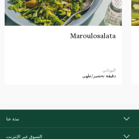
Maroulosalata
اليوناني
دقيقة
تحضير/طهي
نبذة عنا
التسوق عبر الإنترنت