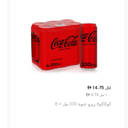
14.75
لكل
0.74 ١٠٠ مل
كوكاكولا زيرو عبوة 330 مل × 6