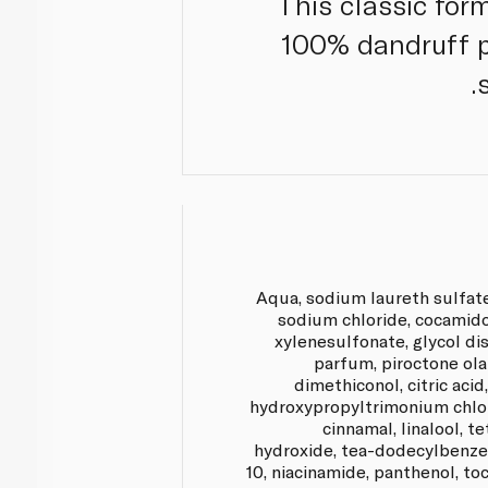
This classic form
100% dandruff p
Aqua, sodium laureth sulfate
sodium chloride, cocamid
xylenesulfonate, glycol dis
parfum, piroctone ol
dimethiconol, citric acid
hydroxypropyltrimonium chlor
cinnamal, linalool, 
hydroxide, tea-dodecylbenze
10, niacinamide, panthenol, to