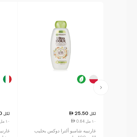
0
25.50
لكل
لكل
0.64 ١٠ مل
0.64 ١٠ مل
غارنييه شامبو ألترا دوكس بحليب
غارنيي