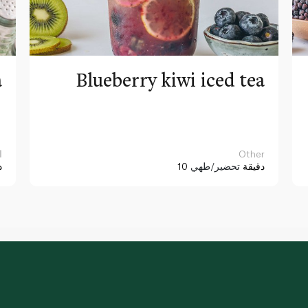
a
Blueberry kiwi iced tea
Other
ا
10 دقيقة
تحضير/طهي
د