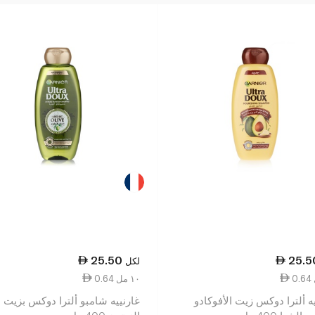
25.50
25.5
لكل
0.64 ١٠ مل
ه ألترا دوكس زيت الأفوكادو
غارنييه شامبو ألترا دوكس بزيت