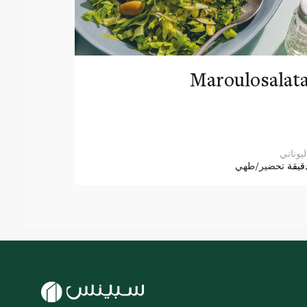
Maroulosalat
ليوناني
قيقة
تحضير/طهي