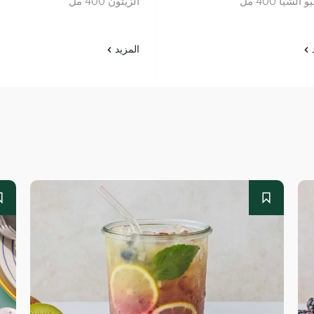
لشيا 400 مل
الزيتون 400 مل
د
المزيد