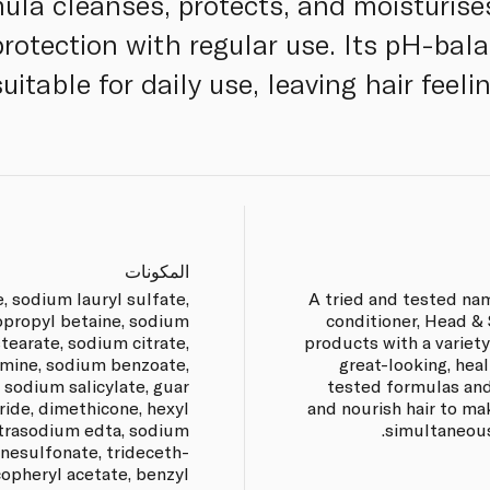
ula cleanses, protects, and moisturises
rotection with regular use. Its pH-bal
suitable for daily use, leaving hair feel
المكونات
, sodium lauryl sulfate,
A tried and tested na
opropyl betaine, sodium
conditioner, Head &
tearate, sodium citrate,
products with a variety
amine, sodium benzoate,
great-looking, heal
, sodium salicylate, guar
tested formulas and
ide, dimethicone, hexyl
and nourish hair to mak
tetrasodium edta, sodium
simultaneous
nesulfonate, trideceth-
copheryl acetate, benzyl