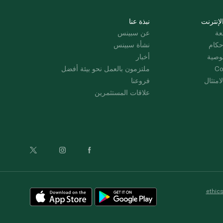
لإنترنت
نبذة عنا
عة
عن سبينس
حكام
نشأة سبينس
وصية
أخبار
Co
ملتزمون بالعمل نحو بيئة أفضل
امتثال
فروعنا
علاقات المستثمرين
ethic