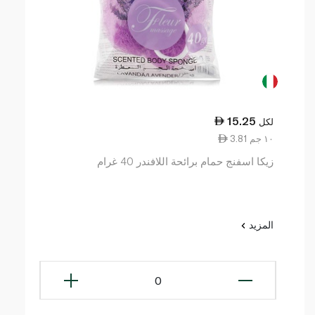
15.25
لكل
3.81 ١٠ جم
زيكا اسفنج حمام برائحة اللافندر 40 غرام
المزيد
0