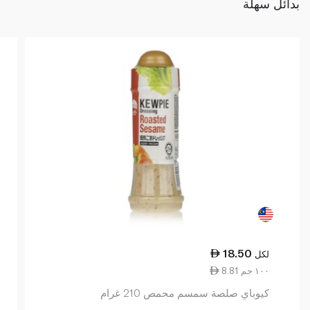
بدائل سهلة
18.50
لكل
8.81 ١٠٠ جم
كيوباي صلصة سمسم محمص 210 غرام