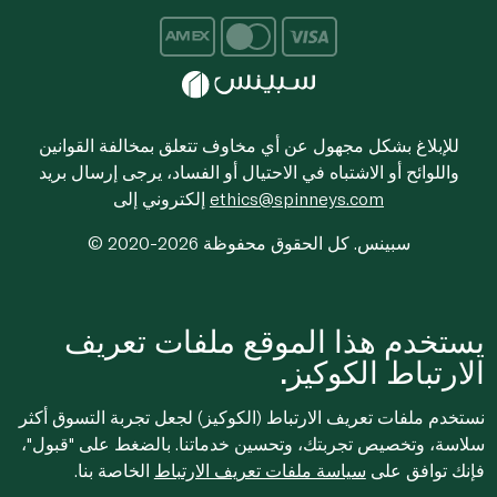
للإبلاغ بشكل مجهول عن أي مخاوف تتعلق بمخالفة القوانين
واللوائح أو الاشتباه في الاحتيال أو الفساد، يرجى إرسال بريد
ethics@spinneys.com
إلكتروني إلى
© 2020-2026 سبينس. كل الحقوق محفوظة
يستخدم هذا الموقع ملفات تعريف
الارتباط الكوكيز.
نستخدم ملفات تعريف الارتباط (الكوكيز) لجعل تجربة التسوق أكثر
سلاسة، وتخصيص تجربتك، وتحسين خدماتنا. بالضغط على "قبول"،
فإنك توافق على
سياسة ملفات تعريف الارتباط
الخاصة بنا.