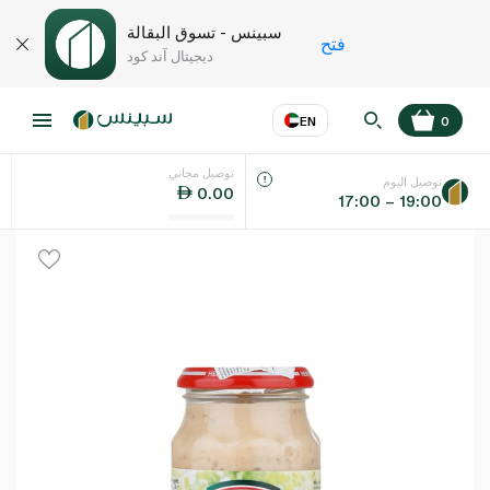
سبينس - تسوق البقالة
فتح
ديجيتال آند كود
EN
0
توصيل مجاني
عر
EN
اللغة
توصيل اليوم
0.00
17:00 – 19:00
UAE
KSA