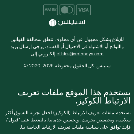
للإبلاغ بشكل مجهول عن أي مخاوف تتعلق بمخالفة القوانين
واللوائح أو الاشتباه في الاحتيال أو الفساد، يرجى إرسال بريد
ethics@spinneys.com
إلكتروني إلى
© 2020-2026 سبينس. كل الحقوق محفوظة
يستخدم هذا الموقع ملفات تعريف
الارتباط الكوكيز.
نستخدم ملفات تعريف الارتباط (الكوكيز) لجعل تجربة التسوق أكثر
سلاسة، وتخصيص تجربتك، وتحسين خدماتنا. بالضغط على "قبول"،
فإنك توافق على
سياسة ملفات تعريف الارتباط
الخاصة بنا.