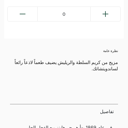
0
نظرة عامة
مزيج من كريم السلطة والريليش يضيف طعماً لاذعاً رائعاً
لساندويتشاتك.
تفاصيل
في عام 1869 بدأ هـ. جـ. هاينز بيع الفجل الحار