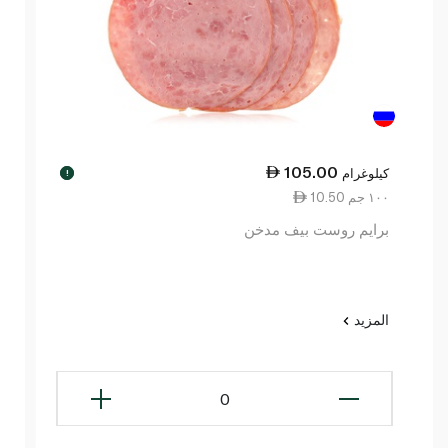
105.00
كيلوغرام
!
10.50 ١٠٠ جم
برايم روست بيف مدخن
المزيد
0