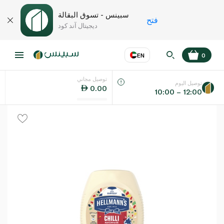
سبينس - تسوق البقالة
فتح
ديجيتال آند كود
EN
0
توصيل مجاني
عر
EN
اللغة
توصيل اليوم
0.00
10:00 – 12:00
UAE
KSA