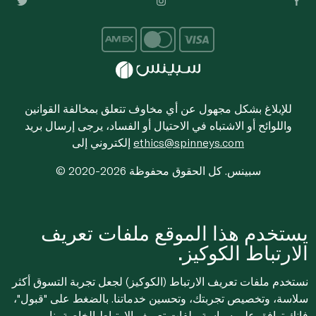
للإبلاغ بشكل مجهول عن أي مخاوف تتعلق بمخالفة القوانين
واللوائح أو الاشتباه في الاحتيال أو الفساد، يرجى إرسال بريد
ethics@spinneys.com
إلكتروني إلى
© 2020-2026 سبينس. كل الحقوق محفوظة
يستخدم هذا الموقع ملفات تعريف
الارتباط الكوكيز.
نستخدم ملفات تعريف الارتباط (الكوكيز) لجعل تجربة التسوق أكثر
سلاسة، وتخصيص تجربتك، وتحسين خدماتنا. بالضغط على "قبول"،
فإنك توافق على
سياسة ملفات تعريف الارتباط
الخاصة بنا.