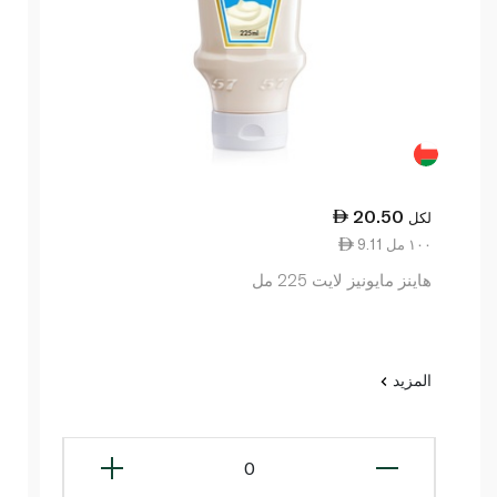
20.50
لكل
9.11 ١٠٠ مل
هاينز مايونيز لايت 225 مل
المزيد
0