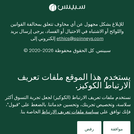
للإبلاغ بشكل مجهول عن أي مخاوف تتعلق بمخالفة القوانين
واللوائح أو الاشتباه في الاحتيال أو الفساد، يرجى إرسال بريد
ethics@spinneys.com
إلكتروني إلى
© 2020-2026 سبينس. كل الحقوق محفوظة
يستخدم هذا الموقع ملفات تعريف
الارتباط الكوكيز.
نستخدم ملفات تعريف الارتباط (الكوكيز) لجعل تجربة التسوق أكثر
سلاسة، وتخصيص تجربتك، وتحسين خدماتنا. بالضغط على "قبول"،
فإنك توافق على
سياسة ملفات تعريف الارتباط
الخاصة بنا.
موافقة
رفض