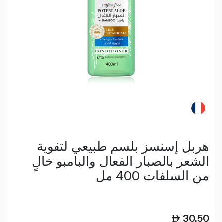
هربل إسنسز بلسم طبيعي لتقوية
الشعر بالصبار الفعال والبامبو خالٍ
من السلفات 400 مل
30.50