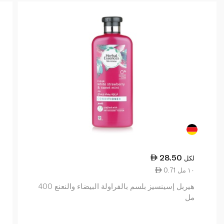
28.50
لكل
0.71 ١٠ مل
هيربل إسينسيز بلسم بالفراولة البيضاء والنعنع 400
مل