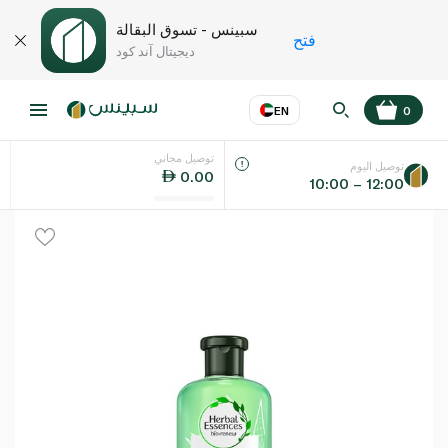
سبينس - تسوق البقالة
فتح
ديجيتال آند كود
EN
0
توصيل مجاني
عر
EN
اللغة
توصيل اليوم
0.00
10:00 – 12:00
UAE
KSA