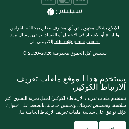
للإبلاغ بشكل مجهول عن أي مخاوف تتعلق بمخالفة القوانين
واللوائح أو الاشتباه في الاحتيال أو الفساد، يرجى إرسال بريد
ethics@spinneys.com
إلكتروني إلى
© 2020-2026 سبينس. كل الحقوق محفوظة
يستخدم هذا الموقع ملفات تعريف
الارتباط الكوكيز.
نستخدم ملفات تعريف الارتباط (الكوكيز) لجعل تجربة التسوق أكثر
سلاسة، وتخصيص تجربتك، وتحسين خدماتنا. بالضغط على "قبول"،
فإنك توافق على
سياسة ملفات تعريف الارتباط
الخاصة بنا.
موافقة
رفض