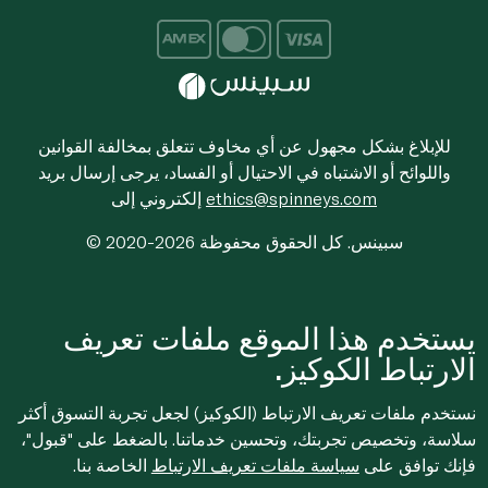
للإبلاغ بشكل مجهول عن أي مخاوف تتعلق بمخالفة القوانين
واللوائح أو الاشتباه في الاحتيال أو الفساد، يرجى إرسال بريد
ethics@spinneys.com
إلكتروني إلى
© 2020-2026 سبينس. كل الحقوق محفوظة
يستخدم هذا الموقع ملفات تعريف
الارتباط الكوكيز.
نستخدم ملفات تعريف الارتباط (الكوكيز) لجعل تجربة التسوق أكثر
سلاسة، وتخصيص تجربتك، وتحسين خدماتنا. بالضغط على "قبول"،
فإنك توافق على
سياسة ملفات تعريف الارتباط
الخاصة بنا.