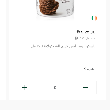
9.25
لكل
7.71 ١٠٠ مل
باسكن روبنز آيس كريم الشوكولاتة 120 مل
المزيد
0