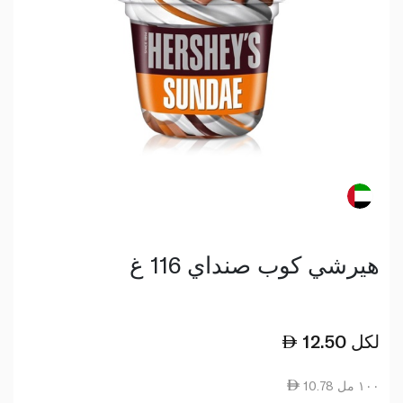
هيرشي كوب صنداي 116 غ
لكل
12.50
10.78 ١٠٠ مل