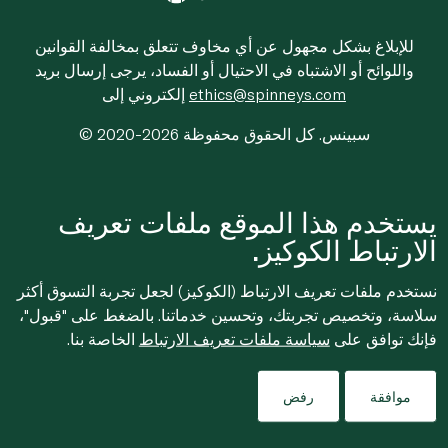
للإبلاغ بشكل مجهول عن أي مخاوف تتعلق بمخالفة القوانين
واللوائح أو الاشتباه في الاحتيال أو الفساد، يرجى إرسال بريد
ethics@spinneys.com
إلكتروني إلى
© 2020-2026 سبينس. كل الحقوق محفوظة
يستخدم هذا الموقع ملفات تعريف
الارتباط الكوكيز.
نستخدم ملفات تعريف الارتباط (الكوكيز) لجعل تجربة التسوق أكثر
سلاسة، وتخصيص تجربتك، وتحسين خدماتنا. بالضغط على "قبول"،
فإنك توافق على
سياسة ملفات تعريف الارتباط
الخاصة بنا.
موافقة
رفض