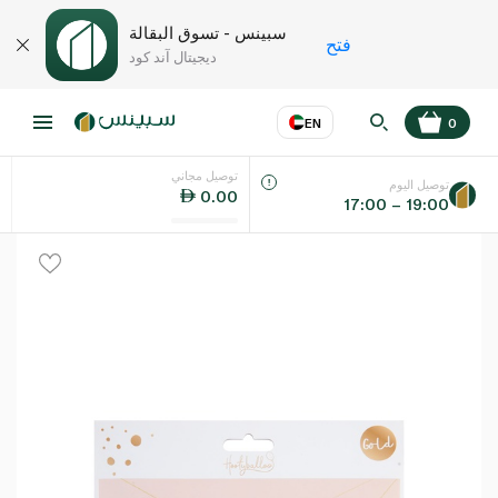
سبينس - تسوق البقالة
فتح
ديجيتال آند كود
EN
0
توصيل مجاني
عر
EN
اللغة
توصيل اليوم
0.00
17:00 – 19:00
UAE
KSA