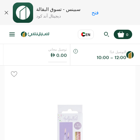
سبينس - تسوق البقالة
فتح
ديجيتال آند كود
EN
0
توصيل مجاني
عر
EN
اللغة
التوصيل غدًا
0.00
10:00 – 12:00
UAE
KSA