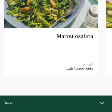
Maroulosalata
اليوناني
دقيقة
تحضير/طهي
نبذة عنا