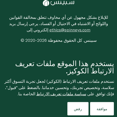
للإبلاغ بشكل مجهول عن أي مخاوف تتعلق بمخالفة القوانين
واللوائح أو الاشتباه في الاحتيال أو الفساد، يرجى إرسال بريد
ethics@spinneys.com
إلكتروني إلى
© 2020-2026 سبينس. كل الحقوق محفوظة
يستخدم هذا الموقع ملفات تعريف
الارتباط الكوكيز.
نستخدم ملفات تعريف الارتباط (الكوكيز) لجعل تجربة التسوق أكثر
سلاسة، وتخصيص تجربتك، وتحسين خدماتنا. بالضغط على "قبول"،
فإنك توافق على
سياسة ملفات تعريف الارتباط
الخاصة بنا.
موافقة
رفض