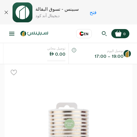
سبينس - تسوق البقالة
فتح
ديجيتال آند كود
EN
0
توصيل مجاني
عر
EN
اللغة
توصيل اليوم
0.00
17:00 – 19:00
UAE
KSA