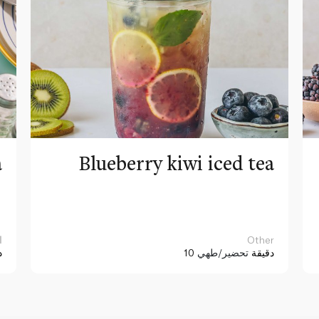
a
Blueberry kiwi iced tea
Other
ا
10 دقيقة
تحضير/طهي
د