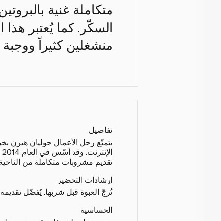
متكاملة غنية بالبروتي
السكّر. كما يُعتبر هذا 
منشغلين كثيراً ووجبة ف
تفاصيل
يتمتّع رجل الأعمال جوليان هيرن بخ
ال
تقديم مشروبات متكاملة من الناحية ا
إرشادات التحضير
تُرجّ العبوة قبل شربها. يُفضّل تقديمه با
الحساسية