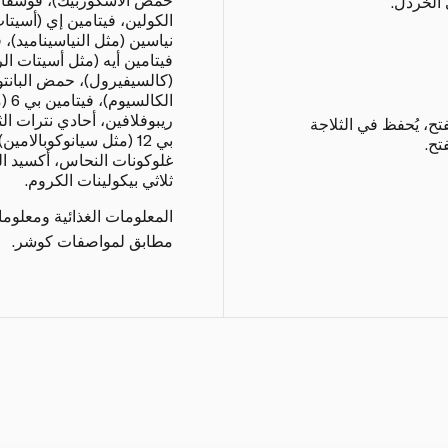
الخردل.
الكولين، فيتامين إي (أسيتا
(كالسيفيرول)، حمض البانتوث
الك
ريبوفلافين، أحادي نترات الثي
تح، يُحفظ في الثلاجة
بي 12 (مثل سيانوكوبالام
غلوكونات النحاس، أكسيد ال
ثلاثي بيكولينات الكروم.
المعلومات الغذائية ومعلوم
مطابق لمواصفات كوشر.