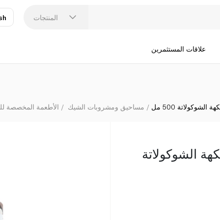
المنتجات
sh
عر
N
علاقات المستثمرين
لشوكولاتة 500 مل
مساحيق ومشروبات الشيك
الأطعمة المخصصة للر
هة الشوكولاتة