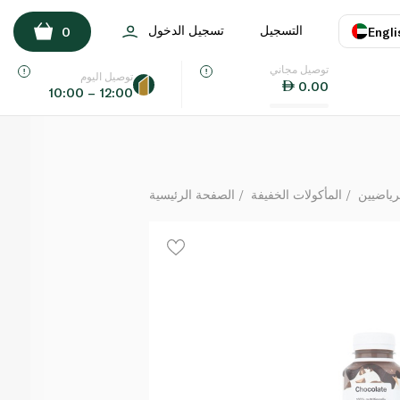
هيول مشروب جاهز بنكهة الشوكولاتة 500 مل
التسجيل
تسجيل الدخول
0
Engli
لكل
توصيل مجاني
اللغة
E
توصيل اليوم
0.00
10:00 – 12:00
UAE
KSA
ياضيين
المأكولات الخفيفة
الصفحة الرئيسية