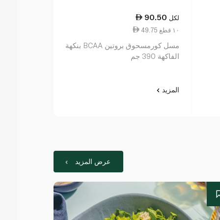
236.50
90.50
لكل
لكل
49.75 ١٠ قطع
3.15 ١٠ جم
مسل كورمسحوق بروتين BCAA بنكهة
صَن ووريور بر
الفاكهة 390 جم
بنكهة الشوكولاتة 0
المزيد
المزيد
عرض المزيد