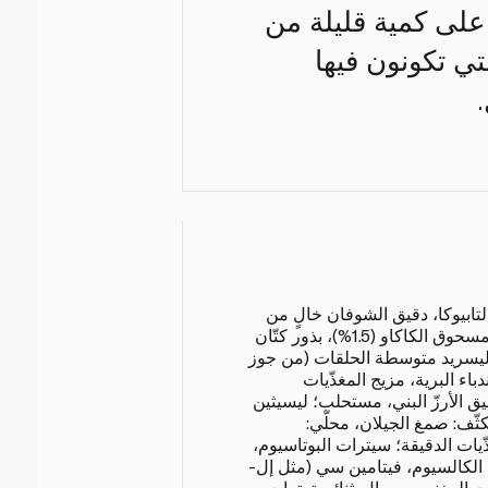
 على كمية قليلة من
لتي تكونون فيها
التابيوكا، دقيق الشوفان خالٍ من
الغلوتين، زيت بذور اللفت، مسحوق الكاكاو (1.5%)، بذور كتّان
ليسريد متوسطة الحلقات (من جوز
دباء البرية، مزيج المغذّيات
يق الأرزّ البني، مستحلب؛ ليسيثين
ثّف: صمغ الجيلان، محلّي:
ّيات الدقيقة؛ سيترات البوتاسيوم،
 الكالسيوم، فيتامين سي (مثل إل-
المغنيسيوم، إل-ثنائي ترترات