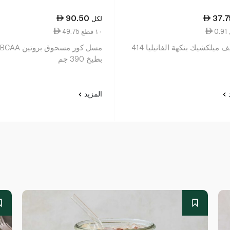
90.50
37.7
لكل
49.75 ١٠ قطع
فيرلايف ميلكشيك بنكهة الفانيليا 414
مسل كور مسحوق بروتين BCAA
بطيخ 390 جم
د
المزيد