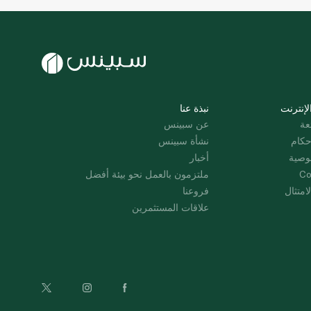
لإنترنت
نبذة عنا
عة
عن سبينس
حكام
نشأة سبينس
وصية
أخبار
Co
ملتزمون بالعمل نحو بيئة أفضل
امتثال
فروعنا
علاقات المستثمرين