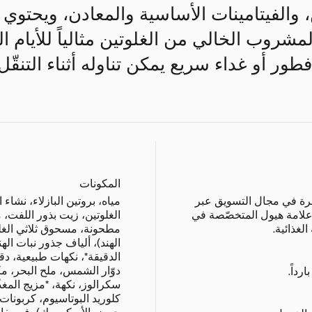
ن، والفيتامينات الأساسية والمعادن، ويحتوي
المشروب الخالي من الغلوتين مثالياً للأيام ا
طور أو غداء سريع يمكن تناوله أثناء التنقّل.
المكونات
برة في مجال التسويق عبر
مياه، بروتين البازلاء، نشاء 
إنترنت. وقد أسّس في العام 2014 علامة هيول المتخصّصة في
لغذائية.
مطحونة، مسحوق ثلاثي الغ
الهند)، ألياف جذور نبات الهن
الدقيقة*، نكهات طبيعية، دق
دوّار الشمس، ملح البحر، مك
رداً.
سكرالوز، نكهة، *مزيج المغذ
كلوريد البوتاسيوم، كربونات
حمض الأسكوربيك)، فوسفات 