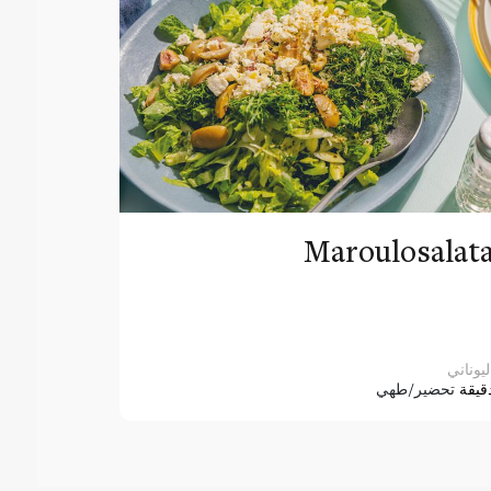
Maroulosalat
ليوناني
قيقة
تحضير/طهي