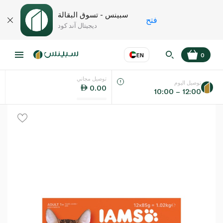
سبينس - تسوق البقالة
فتح
ديجيتال آند كود
EN
0
توصيل مجاني
عر
EN
اللغة
توصيل اليوم
0.00
10:00 – 12:00
UAE
KSA