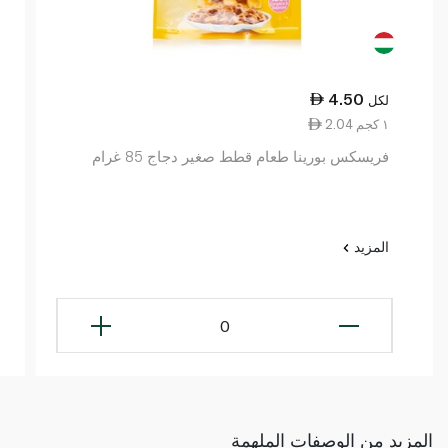
4.50
لكل
2.04 ١ كجم
فريسكس بورينا طعام قطط صغير دجاج 85 غرام
المزيد
0
المزيد من الوصفات الملهمة