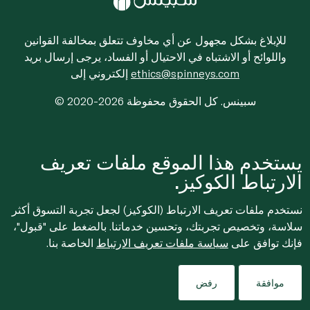
للإبلاغ بشكل مجهول عن أي مخاوف تتعلق بمخالفة القوانين
واللوائح أو الاشتباه في الاحتيال أو الفساد، يرجى إرسال بريد
ethics@spinneys.com
إلكتروني إلى
© 2020-2026 سبينس. كل الحقوق محفوظة
يستخدم هذا الموقع ملفات تعريف
الارتباط الكوكيز.
نستخدم ملفات تعريف الارتباط (الكوكيز) لجعل تجربة التسوق أكثر
سلاسة، وتخصيص تجربتك، وتحسين خدماتنا. بالضغط على "قبول"،
فإنك توافق على
سياسة ملفات تعريف الارتباط
الخاصة بنا.
موافقة
رفض