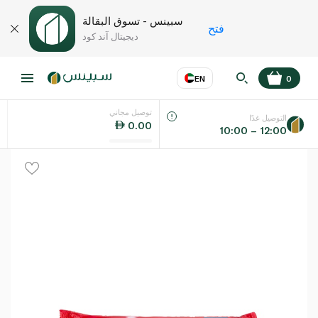
سبينس - تسوق البقالة
فتح
ديجيتال آند كود
EN
0
توصيل مجاني
عر
EN
اللغة
التوصيل غدًا
0.00
10:00 – 12:00
UAE
KSA