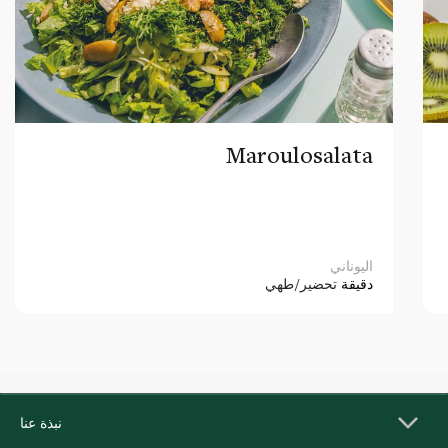
Maroulosalata
اليوناني
دقيقة
تحضير/طهي
نبذة عنا