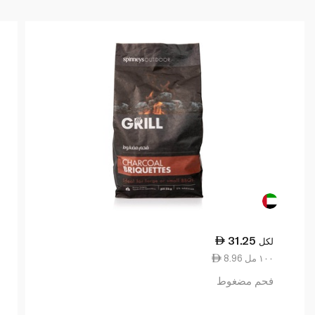
31.25
لكل
8.96 ١٠٠ مل
فحم مضغوط