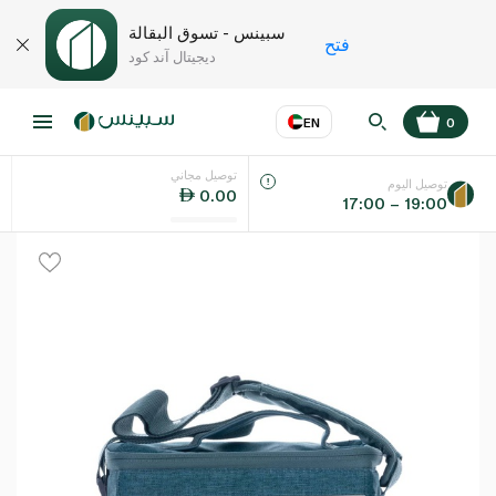
سبينس - تسوق البقالة
فتح
ديجيتال آند كود
EN
0
توصيل مجاني
عر
EN
اللغة
توصيل اليوم
0.00
17:00 – 19:00
UAE
KSA