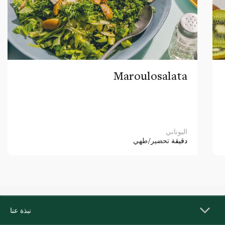
Maroulosalata
اليوناني
دقيقة
تحضير/طهي
نبذة عنا