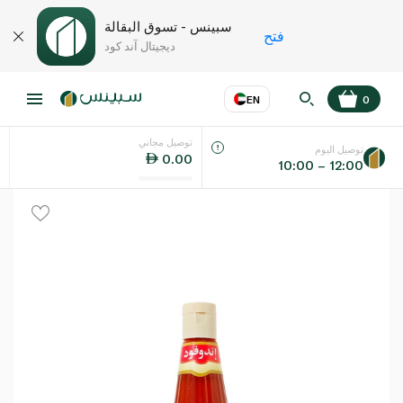
سبينس - تسوق البقالة
فتح
ديجيتال آند كود
EN
0
توصيل مجاني
عر
EN
اللغة
توصيل اليوم
0.00
10:00 – 12:00
UAE
KSA