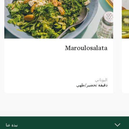
Maroulosalata
اليوناني
دقيقة
تحضير/طهي
نبذة عنا