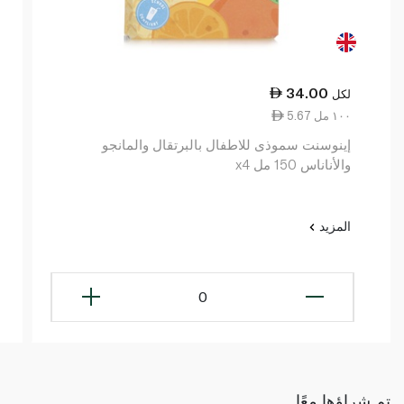
34.00
لكل
5.67 ١٠٠ مل
إينوسنت سموذى للاطفال بالبرتقال والمانجو
والأناناس 150 مل x4
المزيد
0
تم شراؤها معًا