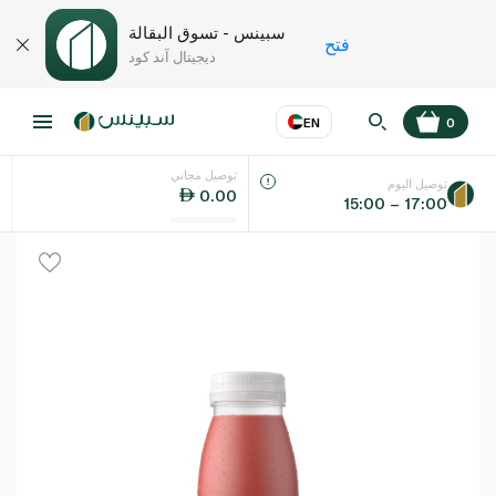
سبينس - تسوق البقالة
فتح
ديجيتال آند كود
EN
0
توصيل مجاني
عر
EN
اللغة
توصيل اليوم
0.00
15:00 – 17:00
UAE
KSA