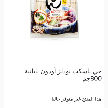
جي باسكت نودلز أودون يابانية
800جم
هذا المنتج غير متوفر حاليا