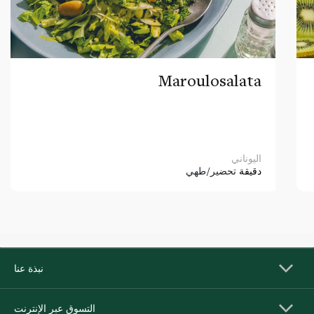
Maroulosalata
اليوناني
دقيقة
تحضير/طهي
نبذة عنا
التسوق عبر الإنترنت