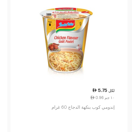
5.75
لكل
0.96 ١٠ جم
إندومي كوب بنكهة الدجاج 60 غرام