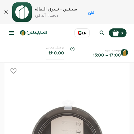
سبينس - تسوق البقالة
فتح
ديجيتال آند كود
EN
0
توصيل مجاني
عر
EN
اللغة
توصيل اليوم
0.00
15:00 – 17:00
UAE
KSA