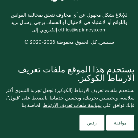
للإبلاغ بشكل مجهول عن أي مخاوف تتعلق بمخالفة القوانين
واللوائح أو الاشتباه في الاحتيال أو الفساد، يرجى إرسال بريد
ethics@spinneys.com
إلكتروني إلى
© 2020-2026 سبينس. كل الحقوق محفوظة
يستخدم هذا الموقع ملفات تعريف
الارتباط الكوكيز.
نستخدم ملفات تعريف الارتباط (الكوكيز) لجعل تجربة التسوق أكثر
سلاسة، وتخصيص تجربتك، وتحسين خدماتنا. بالضغط على "قبول"،
فإنك توافق على
سياسة ملفات تعريف الارتباط
الخاصة بنا.
موافقة
رفض