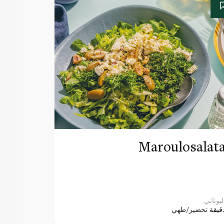
Maroulosalat
ليوناني
قيقة
تحضير/طهي