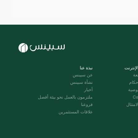
لإنترنت
نبذة عنا
عة
عن سبينس
حكام
نشأة سبينس
وصية
أخبار
Co
ملتزمون بالعمل نحو بيئة أفضل
امتثال
فروعنا
علاقات المستثمرين