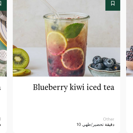
a
Blueberry kiwi iced tea
Other
ا
10 دقيقة
تحضير/طهي
د