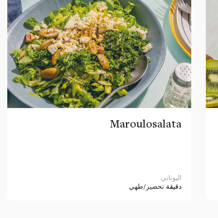
Maroulosalata
اليوناني
دقيقة
تحضير/طهي