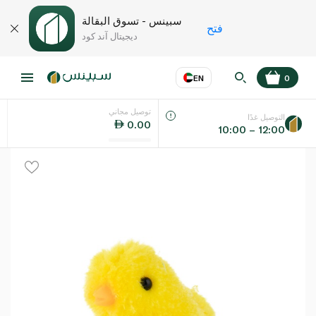
سبينس - تسوق البقالة
فتح
ديجيتال آند كود
EN
0
توصيل مجاني
عر
EN
اللغة
التوصيل غدًا
0.00
10:00 – 12:00
UAE
KSA