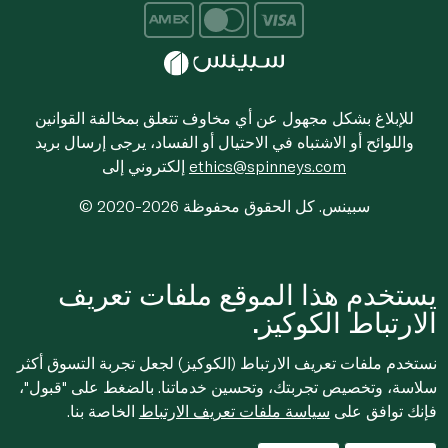
للإبلاغ بشكل مجهول عن أي مخاوف تتعلق بمخالفة القوانين
واللوائح أو الاشتباه في الاحتيال أو الفساد، يرجى إرسال بريد
ethics@spinneys.com
إلكتروني إلى
© 2020-2026 سبينس. كل الحقوق محفوظة
يستخدم هذا الموقع ملفات تعريف
الارتباط الكوكيز.
نستخدم ملفات تعريف الارتباط (الكوكيز) لجعل تجربة التسوق أكثر
سلاسة، وتخصيص تجربتك، وتحسين خدماتنا. بالضغط على "قبول"،
فإنك توافق على
سياسة ملفات تعريف الارتباط
الخاصة بنا.