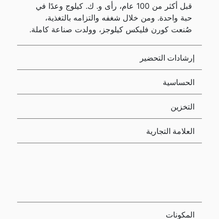
قبل أكثر من 100 عام، رأى و. ك. كيلوج وعدًا في
حبة واحدة. ومن خلال شغفه والتزامه بالتغذية،
صُنعت كورن فليكس كيلوجز، وولدت صناعة كاملة.
إرشادات التحضير
الحساسية
التخزين
العلامة التجارية
المكونات