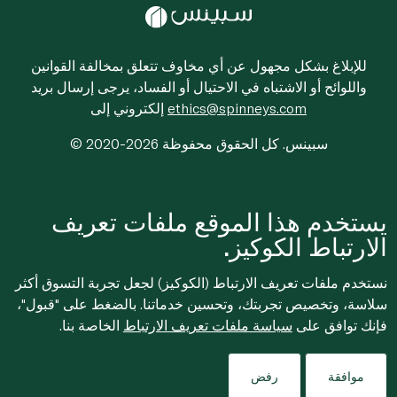
للإبلاغ بشكل مجهول عن أي مخاوف تتعلق بمخالفة القوانين
واللوائح أو الاشتباه في الاحتيال أو الفساد، يرجى إرسال بريد
ethics@spinneys.com
إلكتروني إلى
© 2020-2026 سبينس. كل الحقوق محفوظة
يستخدم هذا الموقع ملفات تعريف
الارتباط الكوكيز.
نستخدم ملفات تعريف الارتباط (الكوكيز) لجعل تجربة التسوق أكثر
سلاسة، وتخصيص تجربتك، وتحسين خدماتنا. بالضغط على "قبول"،
فإنك توافق على
سياسة ملفات تعريف الارتباط
الخاصة بنا.
موافقة
رفض