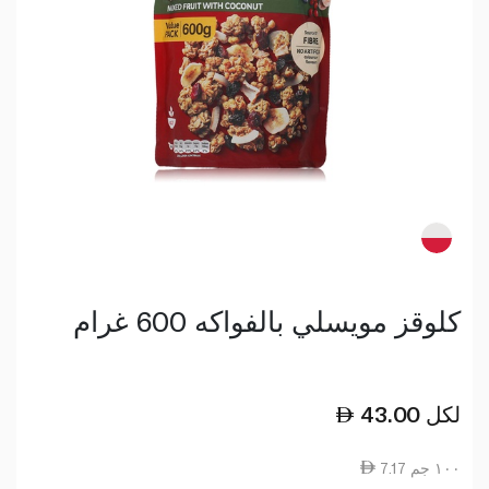
كلوقز مويسلي بالفواكه 600 غرام
لكل
43.00
7.17 ١٠٠ جم