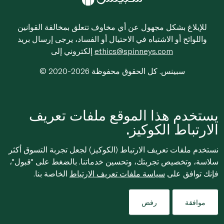
للإبلاغ بشكل مجهول عن أي مخاوف تتعلق بمخالفة القوانين
واللوائح أو الاشتباه في الاحتيال أو الفساد، يرجى إرسال بريد
ethics@spinneys.com
إلكتروني إلى
© 2020-2026 سبينس. كل الحقوق محفوظة
يستخدم هذا الموقع ملفات تعريف
الارتباط الكوكيز.
نستخدم ملفات تعريف الارتباط (الكوكيز) لجعل تجربة التسوق أكثر
سلاسة، وتخصيص تجربتك، وتحسين خدماتنا. بالضغط على "قبول"،
فإنك توافق على
سياسة ملفات تعريف الارتباط
الخاصة بنا.
موافقة
رفض