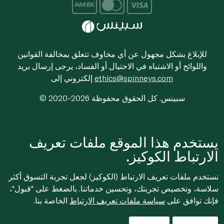
للإبلاغ بشكل مجهول عن أي مخاوف تتعلق بمخالفة القوانين
واللوائح أو الاشتباه في الاحتيال أو الفساد، يرجى إرسال بريد
ethics@spinneys.com
إلكتروني إلى
© 2020-2026 سبينس. كل الحقوق محفوظة
يستخدم هذا الموقع ملفات تعريف
الارتباط الكوكيز.
نستخدم ملفات تعريف الارتباط (الكوكيز) لجعل تجربة التسوق أكثر
سلاسة، وتخصيص تجربتك، وتحسين خدماتنا. بالضغط على "قبول"،
فإنك توافق على
سياسة ملفات تعريف الارتباط
الخاصة بنا.