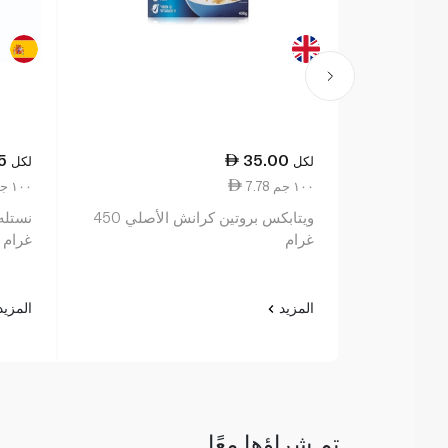
5
35.00
لكل
لكل
7.78 ١٠٠ جم
8.87 ١٠٠ جم
ويتابكس بروتين كرانش الأصلي 450
غرام
غرام
المزيد
المزي
تم شراؤها معًا