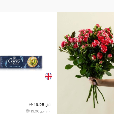
16.25
لكل
13.00 ١٠٠ جم