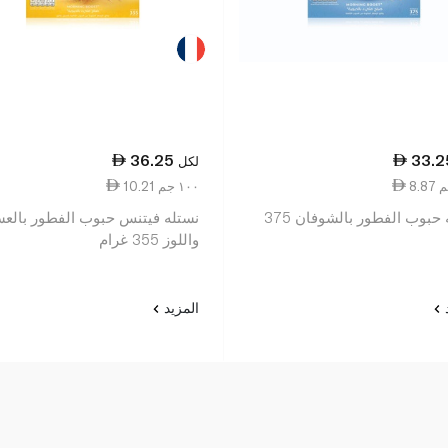
36.25
33.2
لكل
10.21 ١٠٠ جم
نستله حبوب الفطور بالشوفان 375
نستله فيتنس حبوب الفطور بالع
واللوز 355 غرام
د
المزيد