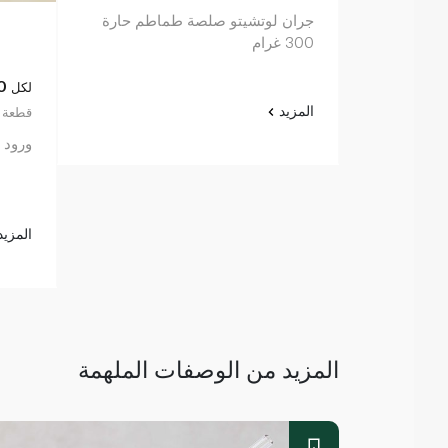
جران لوتشيتو صلصة طماطم حارة
300 غرام
0
لكل
المزيد
50.00 قط
ورود ب
المزي
المزيد من الوصفات الملهمة