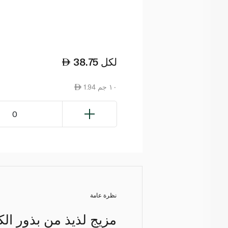
لكل
38.75
1.94 ١٠ جم
0
نظرة عامة
مزيج لذيذ من بذور الكت