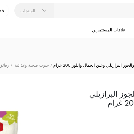
لينوودز 
المنتجات
sh
عر
N
علاقات المستثمرين
جوز البرازيلي وعين الجمال واللوز 200 غرام
حبوب صحية وغذائية
رقائق
لجوز البرازيلي