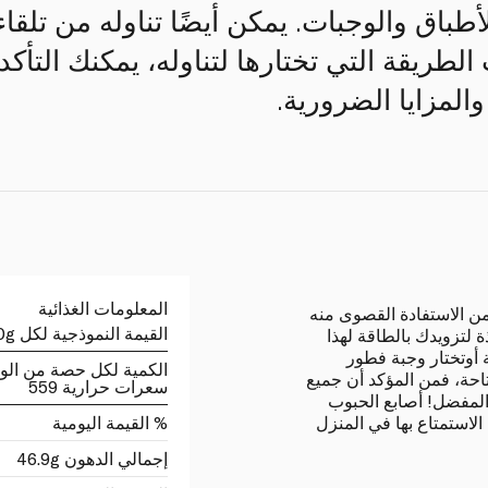
باق والوجبات. يمكن أيضًا تناوله من تلقا
ت الطريقة التي تختارها لتناوله، يمكنك الت
والمزايا الضرورية.
المعلومات الغذائية
من الاستفادة القصوى منه
القيمة النموذجية لكل 100g
 لتزويدك بالطاقة لهذا
 أوتختار وجبة فطور
الكمية لكل حصة من الو
احة، فمن المؤكد أن جميع
سعرات حرارية 559
المفضل! أصابع الحبوب
الاستمتاع بها في المنزل
% القيمة اليومية
إجمالي الدهون 46.9g