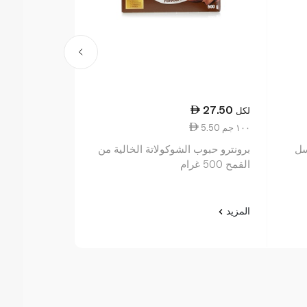
31.00
27.50
لكل
لكل
5.50 ١٠٠ جم
10.92 ١٠٠ جم
سل
برونترو حبوب الشوكولاتة الخالية من
بوبس ريد ميل 
القمح 500 غرام
المحلى 284 غرام
المزيد
المزيد