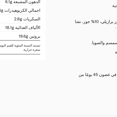
الدهون المشبعة 6.1g
بة
اجمالي الكربوهيدرات 5.6g
السكريات 2.8g
69% بذور الكتان، 10% لوز، 10% جوز برازيلي، 10% جوز، نشا
الألياف الغذائية 18.1g
بروتين 19.6g
سمسم والصويا.
سعرة حرارية.
ة
يحفظ في الثلاجة بعد الفتح. استخدم في غضون 45 يومًا من