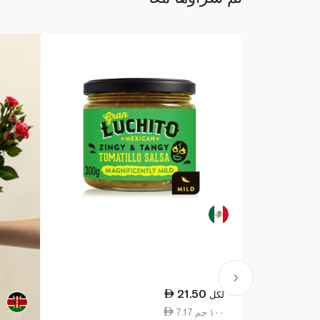
21.50
لكل
7.17 ١٠٠ جم