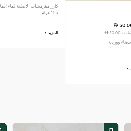
كارز مقرمشات الأصلية لماء الما
125 غرام
50.0
المزيد
عة واحدة
يضاء ووردية
د