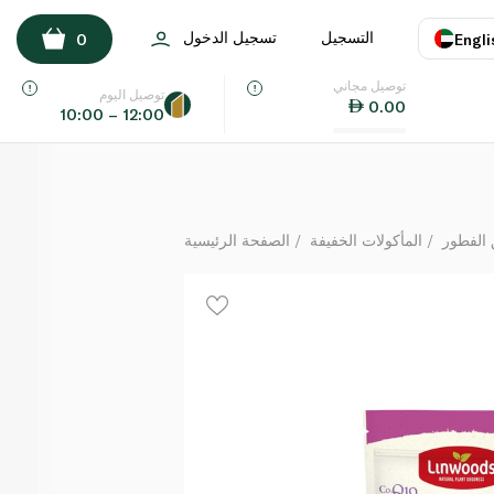
بذور الكتان والجوز البرازيلي وعين الجمال واللوز 200 غرام
التسجيل
تسجيل الدخول
0
Engli
لكل
توصيل مجاني
اللغة
E
توصيل اليوم
0.00
10:00 – 12:00
UAE
KSA
 الفطور
المأكولات الخفيفة
الصفحة الرئيسية