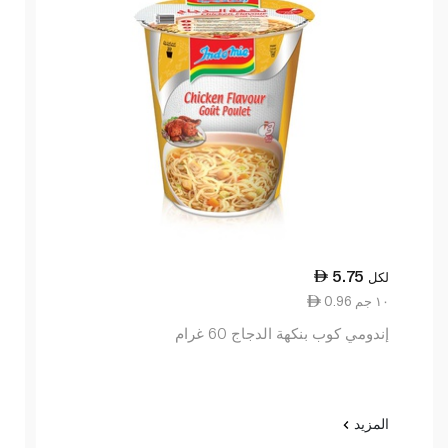
5.75
لكل
0.96 ١٠ جم
إندومي كوب بنكهة الدجاج 60 غرام
المزيد