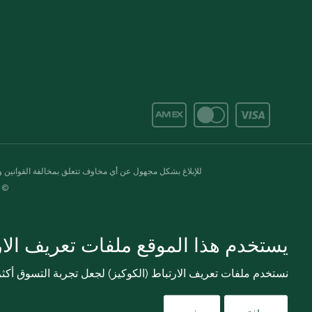
للإبلاغ بشكل مجهول عن أي مخاوف تتعلق بمخالفة القوانين وال
© 2020-2026 سبينس. كل الحقوق محفو
يستخدم هذا الموقع ملفات تعريف الارت
نستخدم ملفات تعريف الارتباط (الكوكيز) لجعل تجربة التسوق أك