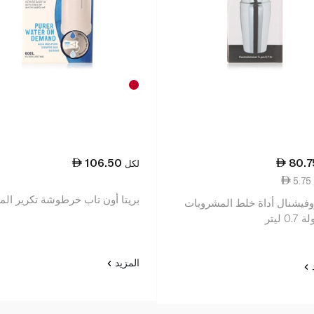
106.50
80.7
لكل
بريتا أون تاب خرطوشة تكرير المي
روفيشنال أداة خلط المشروبات
 ليتر
المزيد
د