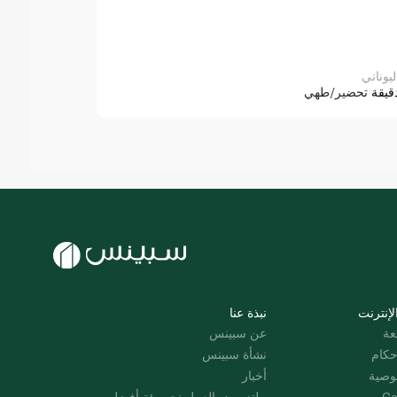
ليوناني
قيقة
تحضير/طهي
لإنترنت
نبذة عنا
عة
عن سبينس
حكام
نشأة سبينس
وصية
أخبار
Co
ملتزمون بالعمل نحو بيئة أفضل