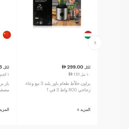
5
299.00
لكل
لكل
1.51 ١٠ مل
5.75 ١ كجم
براون خلاّط طعام باور بلند 3 مع وعاء
بار ب
زجاجي 800 واط 3 في 1
مصقولة 0.7
المزيد
المزي