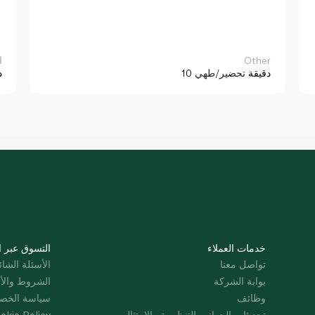
Other
ا
10 دقيقة
تحضير/طهي
د
خدمات العملاء
التسوق عبر ا
تواصل معنا
الأسئلة الشائ
بوابة الشركة
الشروط والأ
وظائف
سياسة الخص
تحديثات الجوانب التنظيمية والامتثال
okie Policy