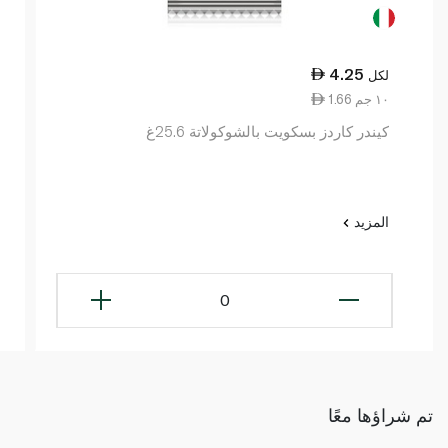
4.25
لكل
1.66 ١٠ جم
كيندر كاردز بسكويت بالشوكولاتة 25.6غ
المزيد
0
تم شراؤها معًا