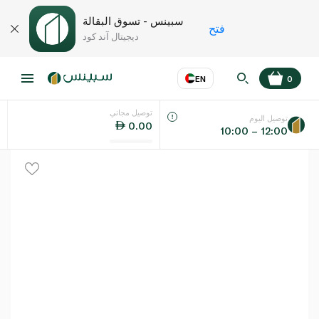
سبينس - تسوق البقالة
فتح
ديجيتال آند كود
EN
0
توصيل مجاني
عر
EN
اللغة
توصيل اليوم
0.00
10:00 – 12:00
UAE
KSA