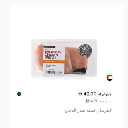
42.00
كيلوغرام
!
4.20 ١٠٠ جم
ايفريداي فيليه صدر الدجاج