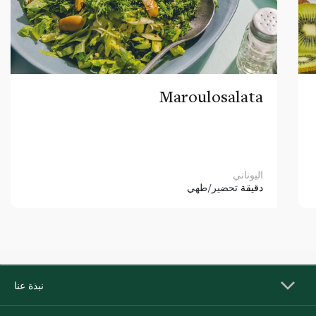
Maroulosalata
اليوناني
دقيقة
تحضير/طهي
نبذة عنا