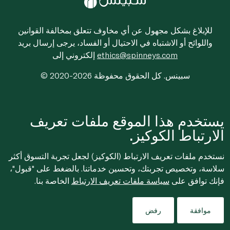
للإبلاغ بشكل مجهول عن أي مخاوف تتعلق بمخالفة القوانين
واللوائح أو الاشتباه في الاحتيال أو الفساد، يرجى إرسال بريد
ethics@spinneys.com
إلكتروني إلى
© 2020-2026 سبينس. كل الحقوق محفوظة
يستخدم هذا الموقع ملفات تعريف
الارتباط الكوكيز.
نستخدم ملفات تعريف الارتباط (الكوكيز) لجعل تجربة التسوق أكثر
سلاسة، وتخصيص تجربتك، وتحسين خدماتنا. بالضغط على "قبول"،
فإنك توافق على
سياسة ملفات تعريف الارتباط
الخاصة بنا.
موافقة
رفض