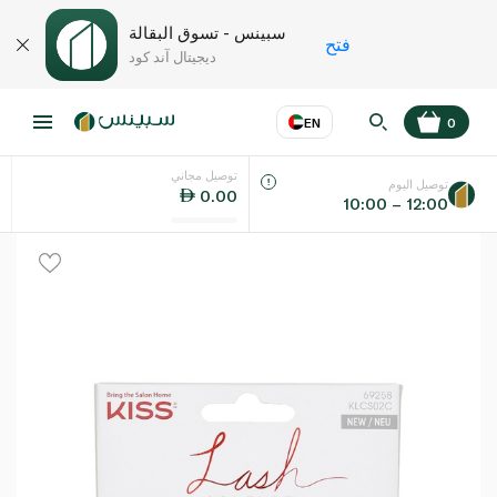
سبينس - تسوق البقالة
فتح
ديجيتال آند كود
EN
0
توصيل مجاني
عر
EN
اللغة
توصيل اليوم
0.00
10:00 – 12:00
UAE
KSA