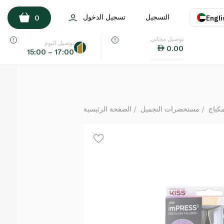
كيس إمبريس بريس أون فالسيس رموش اصطناعية طبيعية
التسجيل
تسجيل الدخول
0
Engli
لكل
توصيل مجاني
اللغة
E
توصيل اليوم
0.00
15:00 – 17:00
UAE
KSA
مكياج
مستحضرات التجميل
الصفحة الرئيسية