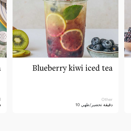
a
Blueberry kiwi iced tea
Other
ا
10 دقيقة
تحضير/طهي
د