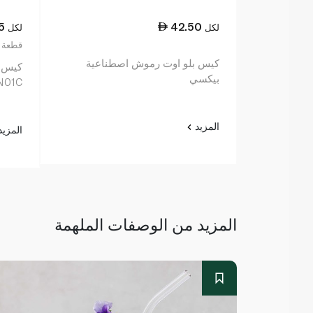
5
42.50
لكل
لكل
21.50 قط
كيس بلو اوت رموش اصطناعية
كيس ل
بيكسي
N01C
المزيد
المزي
المزيد من الوصفات الملهمة