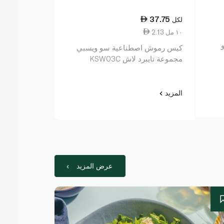
41.00
37.75
لكل
لكل
2.13 ١٠ مل
كيس لاصق ال
كيس رموش اصطناعية سو ويسبي
كوتور
مجموعة تايبرد لاش KSW03C
المزيد
المزيد
عرض المزيد