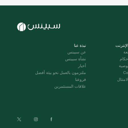
لإنترنت
نبذة عنا
عة
عن سبينس
حكام
نشأة سبينس
وصية
أخبار
Co
ملتزمون بالعمل نحو بيئة أفضل
امتثال
فروعنا
علاقات المستثمرين