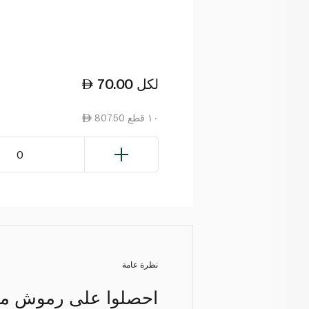
لكل
70.00
807.50 ١٠ قطع
0
نظرة عامة
احصلوا على رموش مث