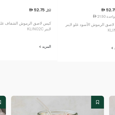
52.75
52.7
لكل
عة واحدة
كيس لاصق الرموش الشفاف غلو
اصق الرموش الأسود غلو لاينر
لاينر KLIN02C
KLI
المزيد
د