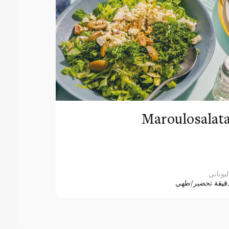
Maroulosalat
ليوناني
قيقة
تحضير/طهي