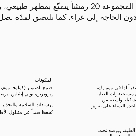
فالسيس! تتضمن هذه المجموعة 20 رمشاً يتمتّع بم
المكونات
راً لها في نيويورك،
صمغ الصنوبر (كولوفونيوم، 
ل مستحضرات العناية
إيزوبرين، بولي إيثيلين تيريفث
 تشكيلة واسعة من
إرشادات السلامة والتحذيرا
دة النساء على تعزيز
يُحفظ بعيداً عن متناول الأط
 العلبة، ويوضع تحت