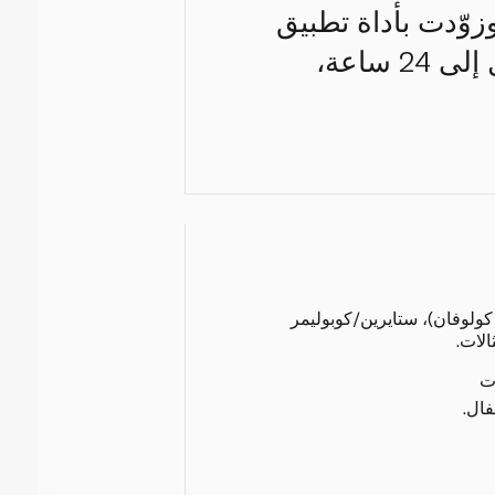
ظهر طبيعي، وزوّدت بأداة تطبيق
سهلة الاستخدام، من دون الحاجة إلى غراء. كما تلتصق لمدّة تصل إلى 24 ساعة،
كولوفان)، ستايرين/كوبوليمر
الات.
ت
فال.