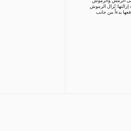
على الرمش والرموش
إزالتها: تُزال الرموش
ها بدءاً من جانب