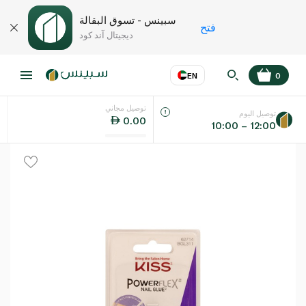
سبينس - تسوق البقالة
فتح
ديجيتال آند كود
EN
0
توصيل مجاني
عر
EN
اللغة
توصيل اليوم
0.00
10:00 – 12:00
UAE
KSA