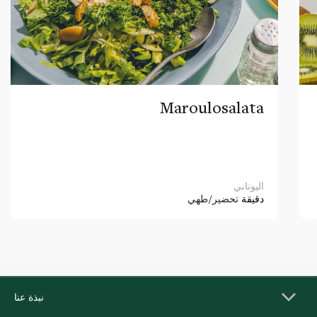
Maroulosalata
اليوناني
دقيقة
تحضير/طهي
نبذة عنا